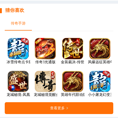
猜你喜欢
传奇手游
冰雪传奇点卡版
传奇3光通版
金装裁决-传世无双
风爆远征英雄年代
龙城秘境-凤凰沉默
龙城秘境觉醒合击
英雄年代联动版
小小屠龙幻变三职
查看更多