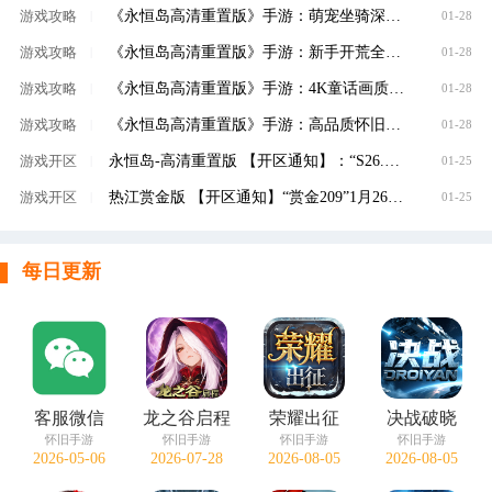
《永恒岛高清重置版》手游：萌宠坐骑深度养成，宠物融合进阶，S级神宠助力冒险之旅
游戏攻略
|
01-28
​《永恒岛高清重置版》手游：新手开荒全攻略，从职业选择到资源规划，少走弯路快速成长
游戏攻略
|
01-28
​《永恒岛高清重置版》手游：4K童话画质复刻彩虹岛，十六年情怀回归，重温爱丽丝之境冒险
游戏攻略
|
01-28
​《永恒岛高清重置版》手游：高品质怀旧不肝不氪，每日任务轻松，适合养老的长期手游
游戏攻略
|
01-28
永恒岛-高清重置版 【开区通知】：“S26.哈密瓜”1月28日13:00开启！
游戏开区
|
01-25
热江赏金版 【开区通知】“赏金209”1月26日10:00开启
游戏开区
|
01-25
每日更新
客服微信
龙之谷启程
荣耀出征
决战破晓
怀旧手游
怀旧手游
怀旧手游
怀旧手游
2026-05-06
2026-07-28
2026-08-05
2026-08-05