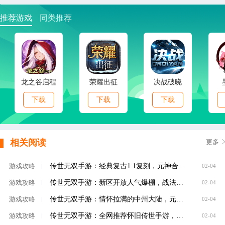
推荐游戏
同类推荐
龙之谷启程
荣耀出征
决战破晓
下载
下载
下载
相关阅读
更多
​传世无双手游：经典复古1:1复刻，元神合击+沙城争霸，老玩家直呼青春回来了！
游戏攻略
|
02-04
传世无双手游：新区开放人气爆棚，战法道+元神双线养成，装备全靠打，公平对决！
游戏攻略
|
02-04
​传世无双手游：情怀拉满的中州大陆，元神合击+自由交易，散人也能玩出高战力！
游戏攻略
|
02-04
传世无双手游：全网推荐怀旧传世手游，自动回收挂机，平民玩家轻松畅玩
游戏攻略
|
02-04