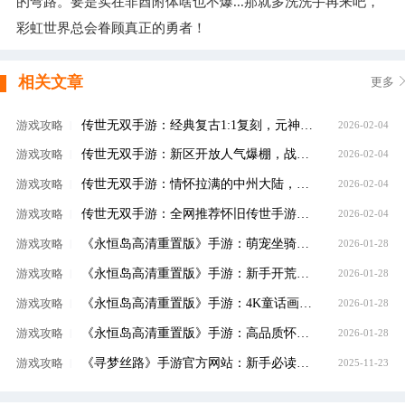
的弯路。要是实在非酋附体啥也不爆...那就多洗洗手再来吧，
彩虹世界总会眷顾真正的勇者！
相关文章
更多
​传世无双手游：经典复古1:1复刻，元神合击+沙城争霸，老玩家直呼青春回来了！
游戏攻略
|
2026-02-04
传世无双手游：新区开放人气爆棚，战法道+元神双线养成，装备全靠打，公平对决！
游戏攻略
|
2026-02-04
​传世无双手游：情怀拉满的中州大陆，元神合击+自由交易，散人也能玩出高战力！
游戏攻略
|
2026-02-04
传世无双手游：全网推荐怀旧传世手游，自动回收挂机，平民玩家轻松畅玩
游戏攻略
|
2026-02-04
《永恒岛高清重置版》手游：萌宠坐骑深度养成，宠物融合进阶，S级神宠助力冒险之旅
游戏攻略
|
2026-01-28
​《永恒岛高清重置版》手游：新手开荒全攻略，从职业选择到资源规划，少走弯路快速成长
游戏攻略
|
2026-01-28
​《永恒岛高清重置版》手游：4K童话画质复刻彩虹岛，十六年情怀回归，重温爱丽丝之境冒险
游戏攻略
|
2026-01-28
​《永恒岛高清重置版》手游：高品质怀旧不肝不氪，每日任务轻松，适合养老的长期手游
游戏攻略
|
2026-01-28
《寻梦丝路》手游官方网站：新手必读全流程攻略与核心玩法解析
游戏攻略
|
2025-11-23