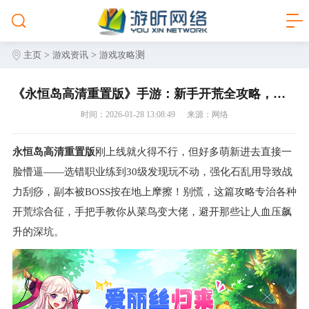
>
>
测
主页
游戏资讯
游戏攻略
​《永恒岛高清重置版》手游：新手开荒全攻略，从职业选择到资源规划，少走弯路快速成长
时间：2026-01-28 13:08:49
来源：网络
永恒岛高清重置版
刚上线就火得不行，但好多萌新进去直接一
脸懵逼——选错职业练到30级发现玩不动，强化石乱用导致战
力刮痧，副本被BOSS按在地上摩擦！别慌，这篇攻略专治各种
开荒综合征，手把手教你从菜鸟变大佬，避开那些让人血压飙
升的深坑。