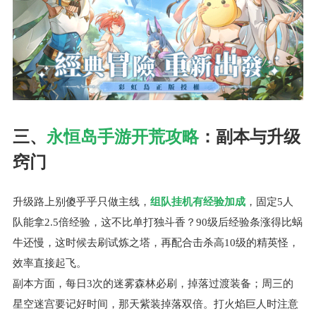
三、
永恒岛手游开荒攻略
：副本与升级
窍门
升级路上别傻乎乎只做主线，
组队挂机有经验加成
，固定5人
队能拿2.5倍经验，这不比单打独斗香？90级后经验条涨得比蜗
牛还慢，这时候去刷试炼之塔，再配合击杀高10级的精英怪，
效率直接起飞。
副本方面，每日3次的迷雾森林必刷，掉落过渡装备；周三的
星空迷宫要记好时间，那天紫装掉落双倍。打火焰巨人时注意