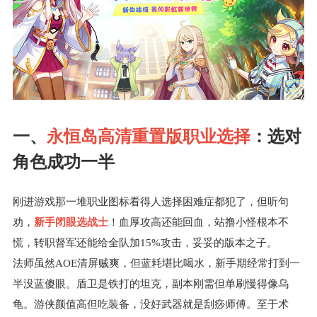
一、
永恒岛高清重置版职业选择
：选对
角色成功一半
刚进游戏那一堆职业图标看得人选择困难症都犯了，但听句
劝，
新手闭眼选战士
！血厚攻高还能回血，站撸小怪根本不
慌，转职督军还能给全队加15%攻击，妥妥的版本之子。
法师虽然AOE清屏贼爽，但蓝耗堪比喝水，新手期经常打到一
半没蓝傻眼。盾卫是铁打的坦克，副本刚需但单刷慢得像乌
龟。游侠颜值高但吃装备，没好武器就是刮痧师傅。至于术