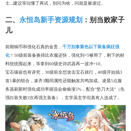
士...建议等玩懂了再试，别问为啥，问就是被虐过。
二、
永恒岛新手资源规划
：别当败家子
儿
前期铜币和强化石真的金贵，
千万别拿紫色以下装备疯狂强
化
！50级前装备换得比衣服还快，强化到+5够用了，剩下的材
料统统囤起来，等拿到60级史诗武器再一波冲+10。
宝石镶嵌也有讲究，30级前全怼攻击宝石就行，40级开始搞3
攻1暴的组合，凑齐3颗同属性还能触发共鸣加成。凌晨5点服
务器刷新时强化成功率据说会偷偷涨5%，配合"垫刀大法"（先
强白装失败3次再强主装备），玄学虽玄学但真有人连成了。