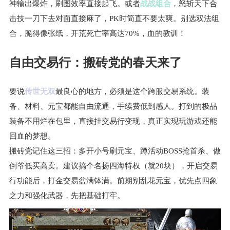
神输出爆炸，刷图效率直接起飞。或者
战战组合
，怒斩天下合
击技一刀下去对面直接麻了，PK时简直不要太爽。别选双法组
合，脆得像张纸，开荒死亡率高达70%，血的教训！
自由交易行：搬砖党的春天来了
要说
传世无双
最良心的地方，必须是这个跨服交易系统。装
备、材料、元宝都能自由流通，手续费低到感人。打到的极品
装备不用烂在包里，直接挂交易行变现，真正实现玩游戏还能
回血的梦想。
搬砖党记住这三招：多开小号刷元宝、蹲活动BOSS抢首杀、做
倒爷低买高卖。建议搞个名扬四海特权（就20块），开启交易
行功能后，打金交易盆满钵满。前期别乱花元宝，优先点四象
之力和强化武器，先把基础打牢。