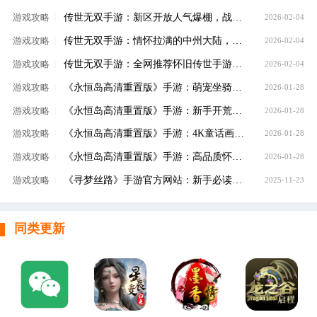
传世无双手游：新区开放人气爆棚，战法道+元神双线养成，装备全靠打，公平对决！
游戏攻略
|
2026-02-04
​传世无双手游：情怀拉满的中州大陆，元神合击+自由交易，散人也能玩出高战力！
游戏攻略
|
2026-02-04
传世无双手游：全网推荐怀旧传世手游，自动回收挂机，平民玩家轻松畅玩
游戏攻略
|
2026-02-04
《永恒岛高清重置版》手游：萌宠坐骑深度养成，宠物融合进阶，S级神宠助力冒险之旅
游戏攻略
|
2026-01-28
​《永恒岛高清重置版》手游：新手开荒全攻略，从职业选择到资源规划，少走弯路快速成长
游戏攻略
|
2026-01-28
​《永恒岛高清重置版》手游：4K童话画质复刻彩虹岛，十六年情怀回归，重温爱丽丝之境冒险
游戏攻略
|
2026-01-28
​《永恒岛高清重置版》手游：高品质怀旧不肝不氪，每日任务轻松，适合养老的长期手游
游戏攻略
|
2026-01-28
《寻梦丝路》手游官方网站：新手必读全流程攻略与核心玩法解析
游戏攻略
|
2025-11-23
同类更新