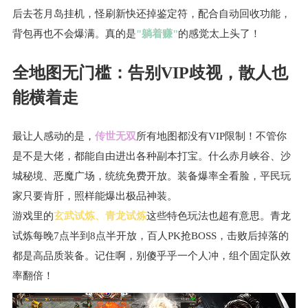
后去苍月岛挂机，怪刷新快还掉鉴定符，配合自动回收功能，
背包再也不会爆满。真的是
"躺着赚"
的感觉太上头了！
全地图无门槛：告别VIP歧视，散人也
能横着走
最让人感动的是，
传世无双
所有地图都没有VIP限制！不管你
是不是大佬，都能自由进出各种副本打宝。什么赤月峡谷、沙
城秘境、恶魔广场，统统免费开放。装备爆率全看脸，平民玩
家只要肯肝，照样能爆出极品神装。
游戏里的
玄武试炼、青龙试炼
这些特色玩法也超有意思。青龙
试炼每晚7点半到8点半开放，百人PK抢BOSS，击败后掉落的
都是高品质装备。记住啊，别傻乎乎一个人冲，组个固定队效
率翻倍！