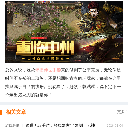
总的来说，这款
怀旧传世手游
真的做到了公平竞技，无论你是
时间不充裕的上班族，还是想回味青春的老玩家，都能在这里
找到属于自己的快乐。别犹豫了，赶紧下载试试，说不定下一
个爆出屠龙刀的就是你！
相关文章
更多
​传世无双手游：经典复古1:1复刻，元神合击+沙城争霸，老玩家直呼青春回来了！
游戏攻略
|
2026-02-04