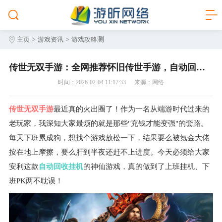
>
>
测
主页
游戏资讯
游戏攻略
传世无双手游：全网推荐怀旧传世手游，自动回收挂机，平民玩家轻松畅玩
时间：2026-02-04 11:17:33
来源：网络
传世无双手游
最近真的火出圈了！作为一名从端游时代过来的
老玩家，我深知大家最烦的就是那些"充钱才能变强"的套路。
每天下班累成狗，想找个游戏放松一下，结果要么被氪金大佬
按在地上摩擦，要么肝到半夜还赶不上进度。今天必须给大家
安利这款
自动回收挂机
的神仙游戏，真的做到了上班挂机、下
班PK两不耽误！