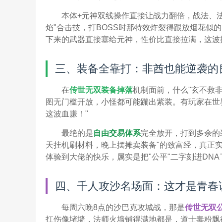
本体+元神双线操作直接让战力翻倍，战法、
焰"合击技，打BOSS时那特效炸裂得跟放烟花似
下来的武器直接塞给元神，性价比直接拉满，这波
三、装备全靠打：非酋也能逆袭的
在
传世无双装备掉落
机制面前，什么"玄不救
图无门槛开放，小怪都可能蹦出紫装。有玩家在世
这波血赚！"
最绝的是
自由交易体系
完全放开，打到多余的
天挂机刷材料，晚上摆摊卖装备"的致富经，真正实
体验到大佬的快乐，属实是把"公平"二字刻进DNA
四、千人攻沙名场面：这才是青春
每周六晚8点的沙巴克攻城战，那是
传世无双
扛伤像堵墙，法师火墙铺得满地都是，道士毒粉飘