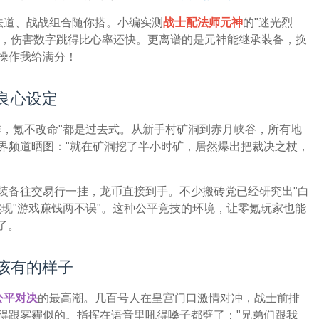
法道、战战组合随你搭。小编实测
战士配法师元神
的"迷光烈
的，伤害数字跳得比心率还快。更离谱的是元神能继承装备，换
操作我给满分！
良心设定
非，氪不改命"都是过去式。从新手村矿洞到赤月峡谷，所有地
界频道晒图："就在矿洞挖了半小时矿，居然爆出把裁决之杖，
装备往交易行一挂，龙币直接到手。不少搬砖党已经研究出"白
现"游戏赚钱两不误"。这种公平竞技的环境，让零氪玩家也能
了。
该有的样子
公平对决
的最高潮。几百号人在皇宫门口激情对冲，战士前排
得跟雾霾似的。指挥在语音里吼得嗓子都劈了："兄弟们跟我