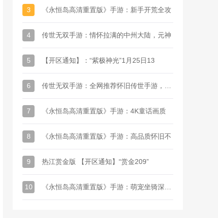
3
​《永恒岛高清重置版》手游：新手开荒全攻
4
​传世无双手游：情怀拉满的中州大陆，元神
5
【开区通知】：“紫极神光”1月25日13
6
传世无双手游：全网推荐怀旧传世手游，自动
7
​《永恒岛高清重置版》手游：4K童话画质
8
​《永恒岛高清重置版》手游：高品质怀旧不
9
热江赏金版 【开区通知】“赏金209”
10
《永恒岛高清重置版》手游：萌宠坐骑深度养