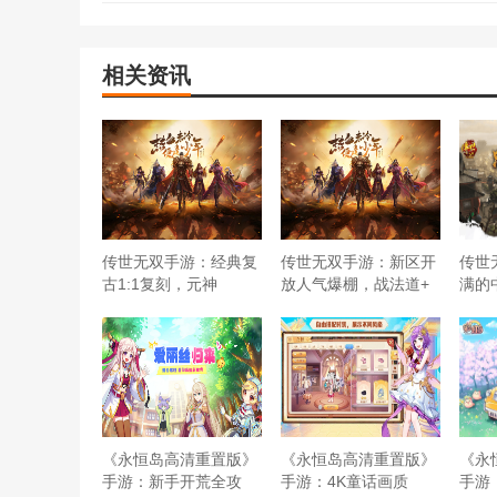
相关资讯
​传世无双手游：经典复
传世无双手游：新区开
​传
古1:1复刻，元神
放人气爆棚，战法道+
满的
​《永恒岛高清重置版》
​《永恒岛高清重置版》
​《
手游：新手开荒全攻
手游：4K童话画质
手游