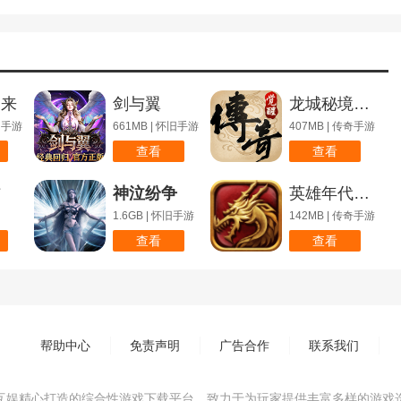
归来
剑与翼
龙城秘境觉醒合击
怀旧手游
661MB | 怀旧手游
407MB | 传奇手游
查看
查看
信
神泣纷争
英雄年代联动版
1.6GB | 怀旧手游
142MB | 传奇手游
查看
查看
帮助中心
免责声明
广告合作
联系我们
互娱精心打造的综合性游戏下载平台，致力于为玩家提供丰富多样的游戏