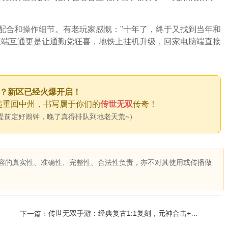
配合和操作细节。有老玩家感慨："十年了，终于又找到当年和
三端互通更是让通勤党狂喜，地铁上挂机升级，回家电脑端直接
？新区已经火爆开启！
重回中州，书写属于你们的
传世无双
传奇！
提前定好闹钟，晚了真得排队到地老天荒~）
内容的真实性、准确性、完整性、合法性负责，亦不对其使用或传播做
​传世无双手游：经典复古1:1复刻，元神合击+沙城争霸，老玩
下一篇：