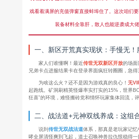
戏看着满屏的充值弹窗直接蚌埠住了。这次咱们要
装备材料全靠肝，散人也能逆袭成大佬
一、新区开荒真实现状：手慢无！
家人们谁懂啊！最近
传世无双新区开放
的场面
兄弟卡点进服结果卡在登录界面疯狂转圈圈，急得
为啥这么火？还不是因为游戏真的良心！
无V
起跑线。矿洞刷精英怪爆率实打实的15%，世界B
狂喜"的环境，难怪搬砖党和情怀玩家集体回流，
二、战法道+元神双线养成：这组
说到
传世无双战法道
体系，那真是老玩家记忆
哮全屏清怪爽到飞起，道士召唤神兽拉仇恨稳得一