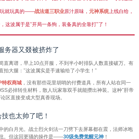
玩就玩真的——
战法道三职业
原汁原味，
元神系统
上线白给，
，这波属于是"开局一条狗，装备真的全靠打"了！
服务器又叕被挤炸了
简直离谱，早上10点开服，不到半小时排队人数直接破万。有
直拍大腿："这波属实是手速输给了小学生！"
IP特权商城
，没有那些花里胡哨的付费道具，所有人站在同一
OSS必掉转生材料，散人玩家靠双手就能攒出神装。这种"肝帝
评论区直接变成大型真香现场。
合技也太帅了吧！
中的白月光。战士烈火剑法一刀劈下去屏幕都在震，法师冰咆
批。但这回更骚的操作是——
30级免费觉醒元神
！