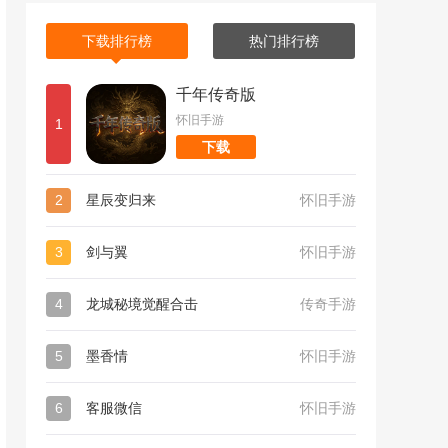
下载排行榜
热门排行榜
千年传奇版
怀旧手游
1
下载
2
星辰变归来
怀旧手游
3
剑与翼
怀旧手游
4
龙城秘境觉醒合击
传奇手游
5
墨香情
怀旧手游
6
客服微信
怀旧手游