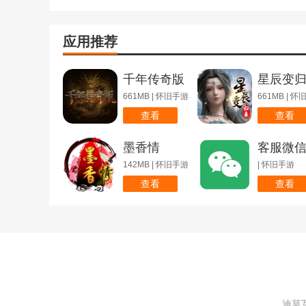
应用推荐
千年传奇版
星辰变
661MB | 怀旧手游
661MB | 
查看
查看
墨香情
客服微
142MB | 怀旧手游
| 怀旧手游
查看
查看
迪莫